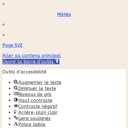
×
Météo
×
×
Page SVE
Aller au contenu principal
Ouvrir la barre d’outils
Outils d’accessibilité
Augmenter le texte
Diminuer le texte
Niveaux de gris
Haut contraste
Contraste négatif
Arrière-plan clair
Liens soulignés
Police lisible